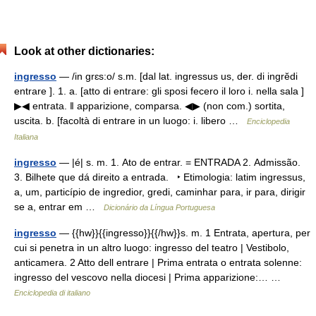
Look at other dictionaries:
ingresso
— /in grɛs:o/ s.m. [dal lat. ingressus us, der. di ingrĕdi
entrare ]. 1. a. [atto di entrare: gli sposi fecero il loro i. nella sala ]
▶◀ entrata. ‖ apparizione, comparsa. ◀▶ (non com.) sortita,
uscita. b. [facoltà di entrare in un luogo: i. libero …
Enciclopedia
Italiana
ingresso
— |é| s. m. 1. Ato de entrar. = ENTRADA 2. Admissão.
3. Bilhete que dá direito a entrada. ‣ Etimologia: latim ingressus,
a, um, particípio de ingredior, gredi, caminhar para, ir para, dirigir
se a, entrar em …
Dicionário da Língua Portuguesa
ingresso
— {{hw}}{{ingresso}}{{/hw}}s. m. 1 Entrata, apertura, per
cui si penetra in un altro luogo: ingresso del teatro | Vestibolo,
anticamera. 2 Atto dell entrare | Prima entrata o entrata solenne:
ingresso del vescovo nella diocesi | Prima apparizione:… …
Enciclopedia di italiano