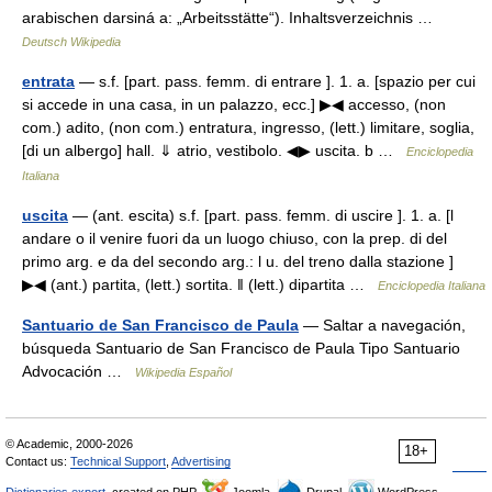
arabischen darsiná a: „Arbeitsstätte“). Inhaltsverzeichnis …
Deutsch Wikipedia
entrata
— s.f. [part. pass. femm. di entrare ]. 1. a. [spazio per cui
si accede in una casa, in un palazzo, ecc.] ▶◀ accesso, (non
com.) adito, (non com.) entratura, ingresso, (lett.) limitare, soglia,
[di un albergo] hall. ⇓ atrio, vestibolo. ◀▶ uscita. b …
Enciclopedia
Italiana
uscita
— (ant. escita) s.f. [part. pass. femm. di uscire ]. 1. a. [l
andare o il venire fuori da un luogo chiuso, con la prep. di del
primo arg. e da del secondo arg.: l u. del treno dalla stazione ]
▶◀ (ant.) partita, (lett.) sortita. ‖ (lett.) dipartita …
Enciclopedia Italiana
Santuario de San Francisco de Paula
— Saltar a navegación,
búsqueda Santuario de San Francisco de Paula Tipo Santuario
Advocación …
Wikipedia Español
© Academic, 2000-2026
18+
Contact us:
Technical Support
,
Advertising