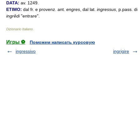
DATA:
av. 1249.
ETIMO:
dal fr. e provenz. ant.
engres
, dal lat.
ingressus
, p.pass. di
ingrĕdi
"entrare".
Dizionario Italiano
.
Игры ⚽
Поможем написать курсовую
ingressivo
ingrigire