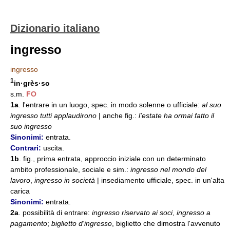
Dizionario italiano
ingresso
ingresso
1
in·grès·so
s.m.
FO
1a
. l'entrare in un luogo, spec. in modo solenne o ufficiale:
al suo
ingresso tutti applaudirono
| anche fig.:
l'estate ha ormai fatto il
suo ingresso
Sinonimi:
entrata.
Contrari:
uscita.
1b
. fig., prima entrata, approccio iniziale con un determinato
ambito professionale, sociale e sim.:
ingresso nel mondo del
lavoro
,
ingresso in società
| insediamento ufficiale, spec. in un'alta
carica
Sinonimi:
entrata.
2a
. possibilità di entrare:
ingresso riservato ai soci
,
ingresso a
pagamento
;
biglietto d'ingresso
, biglietto che dimostra l'avvenuto