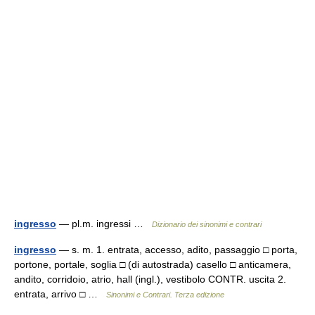
ingresso
— pl.m. ingressi …
Dizionario dei sinonimi e contrari
ingresso
— s. m. 1. entrata, accesso, adito, passaggio □ porta,
portone, portale, soglia □ (di autostrada) casello □ anticamera,
andito, corridoio, atrio, hall (ingl.), vestibolo CONTR. uscita 2.
entrata, arrivo □ …
Sinonimi e Contrari. Terza edizione