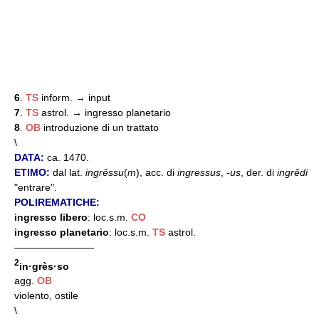
6
.
TS
inform. → input
7
.
TS
astrol. → ingresso planetario
8
.
OB
introduzione di un trattato
\
DATA:
ca. 1470.
ETIMO:
dal lat.
ingrĕssu
(
m
), acc. di
ingressus
,
-us
, der. di
ingrĕdi
"entrare".
POLIREMATICHE:
ingresso libero
: loc.s.m.
CO
ingresso planetario
: loc.s.m.
TS
astrol.
————————
2
in·grès·so
agg.
OB
violento, ostile
\