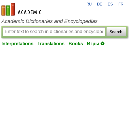
RU
DE
ES
FR
en-academic.com
Academic Dictionaries and Encyclopedias
Search!
Interpretations
Translations
Books
Игры ⚽